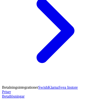
Betalningsintegrationer
Swish
Klarna
Svea Instore
Priser
Betallösningar