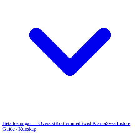
Betallösningar — Översikt
Kortterminal
Swish
Klarna
Svea Instore
Guide / Kunskap