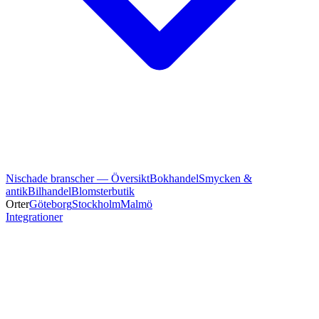
Nischade branscher — Översikt
Bokhandel
Smycken &
antik
Bilhandel
Blomsterbutik
Orter
Göteborg
Stockholm
Malmö
Integrationer