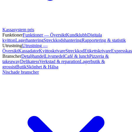
Kassasystem pris
Funktioner
Funktioner — Översikt
Kundklubb
Digitala
kvitton
Lagerhantering
Streckkodshantering
Rapportering & statistik
Utrustning
Utrustning —
Översikt
Kassadator
Kvittoskrivare
Streckkod
Etikettskrivare
Expresskas
Branscher
Detaljhandel
Livsmedel
Café & lunch
Pizzeria &
takeaway
Delikatess
Verkstad & reparation
Lagerbutik &
grossist
Butik
Skönhet & Hälsa
Nischade branscher