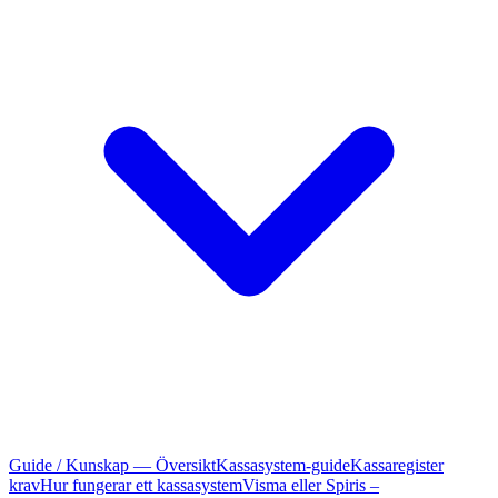
Guide / Kunskap — Översikt
Kassasystem-guide
Kassaregister
krav
Hur fungerar ett kassasystem
Visma eller Spiris –