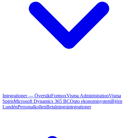
Integrationer — Översikt
Fortnox
Visma Administration
Visma
Spiris
Microsoft Dynamics 365 BC
Oqto ekonomisystem
Björn
Lundén
Personalkollen
Betalningsintegrationer