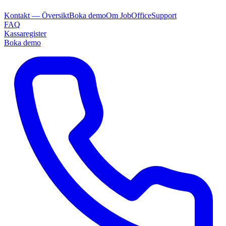
Kontakt — Översikt
Boka demo
Om JobOffice
Support
FAQ
Kassaregister
Boka demo