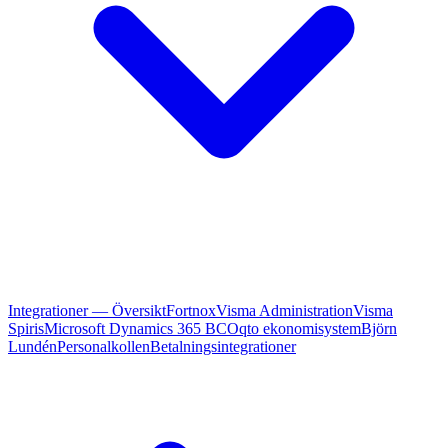
Integrationer — Översikt
Fortnox
Visma Administration
Visma
Spiris
Microsoft Dynamics 365 BC
Oqto ekonomisystem
Björn
Lundén
Personalkollen
Betalningsintegrationer