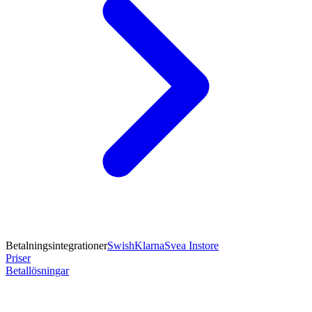
Betalningsintegrationer
Swish
Klarna
Svea Instore
Priser
Betallösningar