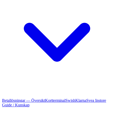
Betallösningar — Översikt
Kortterminal
Swish
Klarna
Svea Instore
Guide / Kunskap