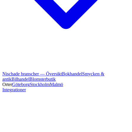
Nischade branscher — Översikt
Bokhandel
Smycken &
antik
Bilhandel
Blomsterbutik
Orter
Göteborg
Stockholm
Malmö
Integrationer