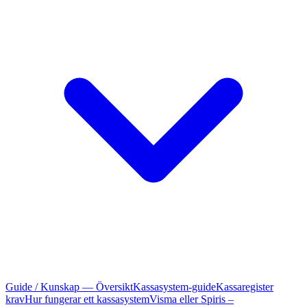
Guide / Kunskap — Översikt
Kassasystem-guide
Kassaregister
krav
Hur fungerar ett kassasystem
Visma eller Spiris –