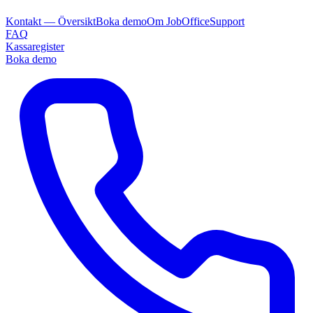
Kontakt — Översikt
Boka demo
Om JobOffice
Support
FAQ
Kassaregister
Boka demo