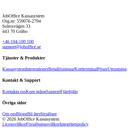
JobOffice Kassasystem
Org.nr: 559076-2794
Solrosvägen 33
443 70 Gråbo
+46 104-100 100
support@joboffice.se
Tjänster & Produkter
Kassasystem
Integrationer
Betallösningar
Kortterminal
Priser
Utrustning
Kontakt & Support
Kontakta oss
Kom igång
Support
Fjärrhjälp
Övriga sidor
Om oss
Blogg
Bli återförsäljare
© 2026 JobOffice Kassasystem
Licensvillkor
Försäljningsvillkor
Integritetspolicy