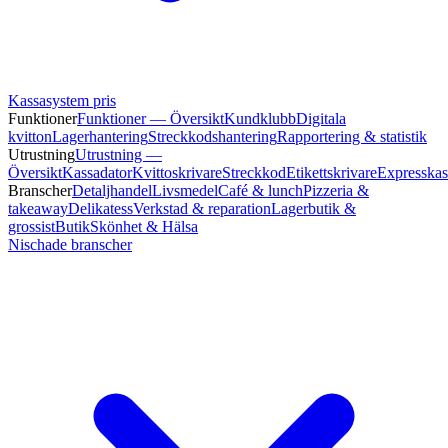
Kassasystem pris
Funktioner
Funktioner — Översikt
Kundklubb
Digitala
kvitton
Lagerhantering
Streckkodshantering
Rapportering & statistik
Utrustning
Utrustning —
Översikt
Kassadator
Kvittoskrivare
Streckkod
Etikettskrivare
Expresskas
Branscher
Detaljhandel
Livsmedel
Café & lunch
Pizzeria &
takeaway
Delikatess
Verkstad & reparation
Lagerbutik &
grossist
Butik
Skönhet & Hälsa
Nischade branscher