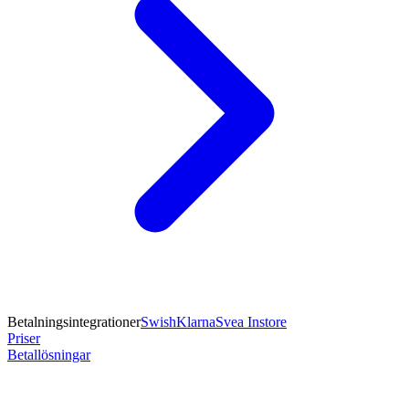
Betalningsintegrationer
Swish
Klarna
Svea Instore
Priser
Betallösningar