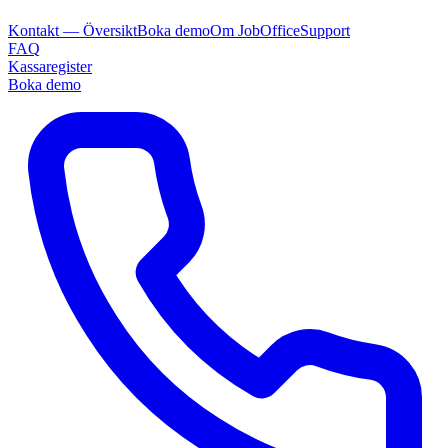
Kontakt — Översikt
Boka demo
Om JobOffice
Support
FAQ
Kassaregister
Boka demo