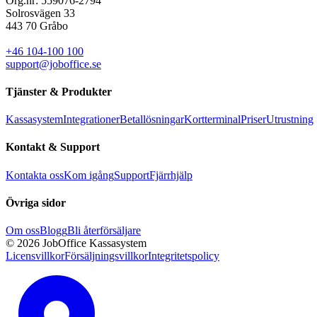
Org.nr: 559076-2794
Solrosvägen 33
443 70 Gråbo
+46 104-100 100
support@joboffice.se
Tjänster & Produkter
Kassasystem
Integrationer
Betallösningar
Kortterminal
Priser
Utrustning
Kontakt & Support
Kontakta oss
Kom igång
Support
Fjärrhjälp
Övriga sidor
Om oss
Blogg
Bli återförsäljare
© 2026 JobOffice Kassasystem
Licensvillkor
Försäljningsvillkor
Integritetspolicy