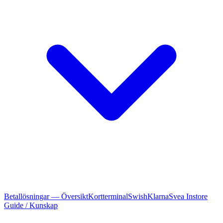
Betallösningar — Översikt
Kortterminal
Swish
Klarna
Svea Instore
Guide / Kunskap