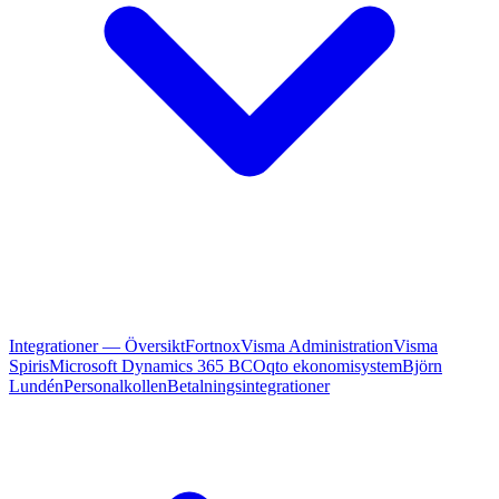
Integrationer — Översikt
Fortnox
Visma Administration
Visma
Spiris
Microsoft Dynamics 365 BC
Oqto ekonomisystem
Björn
Lundén
Personalkollen
Betalningsintegrationer