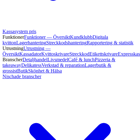
Kassasystem pris
Funktioner
Funktioner — Översikt
Kundklubb
Digitala
kvitton
Lagerhantering
Streckkodshantering
Rapportering & statistik
Utrustning
Utrustning —
Översikt
Kassadator
Kvittoskrivare
Streckkod
Etikettskrivare
Expresskas
Branscher
Detaljhandel
Livsmedel
Café & lunch
Pizzeria &
takeaway
Delikatess
Verkstad & reparation
Lagerbutik &
grossist
Butik
Skönhet & Hälsa
Nischade branscher