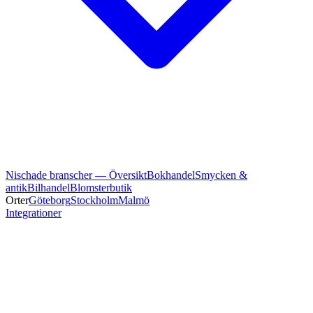
Nischade branscher — Översikt
Bokhandel
Smycken &
antik
Bilhandel
Blomsterbutik
Orter
Göteborg
Stockholm
Malmö
Integrationer