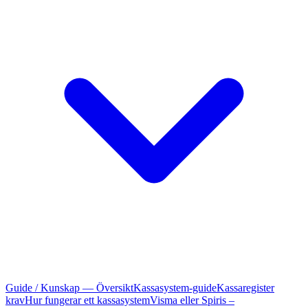
Guide / Kunskap — Översikt
Kassasystem-guide
Kassaregister
krav
Hur fungerar ett kassasystem
Visma eller Spiris –