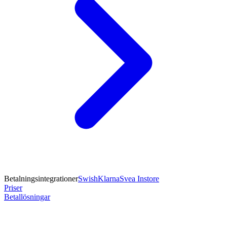
Betalningsintegrationer
Swish
Klarna
Svea Instore
Priser
Betallösningar