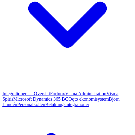
Integrationer — Översikt
Fortnox
Visma Administration
Visma
Spiris
Microsoft Dynamics 365 BC
Oqto ekonomisystem
Björn
Lundén
Personalkollen
Betalningsintegrationer