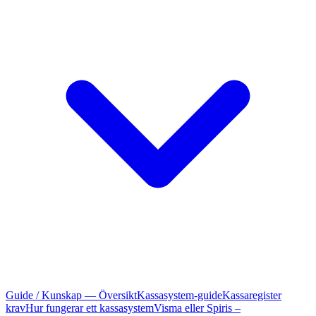
Guide / Kunskap — Översikt
Kassasystem-guide
Kassaregister
krav
Hur fungerar ett kassasystem
Visma eller Spiris –