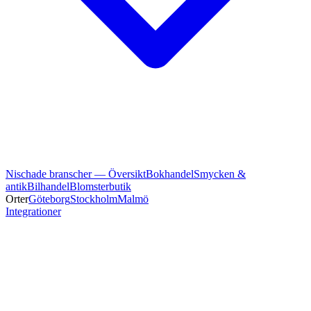
Nischade branscher — Översikt
Bokhandel
Smycken &
antik
Bilhandel
Blomsterbutik
Orter
Göteborg
Stockholm
Malmö
Integrationer