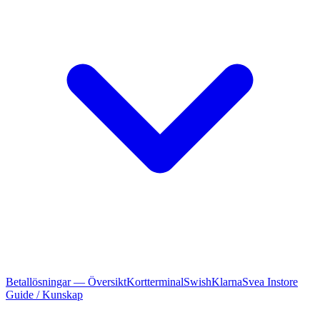
Betallösningar — Översikt
Kortterminal
Swish
Klarna
Svea Instore
Guide / Kunskap