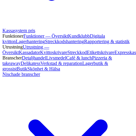
Kassasystem pris
Funktioner
Funktioner — Översikt
Kundklubb
Digitala
kvitton
Lagerhantering
Streckkodshantering
Rapportering & statistik
Utrustning
Utrustning —
Översikt
Kassadator
Kvittoskrivare
Streckkod
Etikettskrivare
Expresskas
Branscher
Detaljhandel
Livsmedel
Café & lunch
Pizzeria &
takeaway
Delikatess
Verkstad & reparation
Lagerbutik &
grossist
Butik
Skönhet & Hälsa
Nischade branscher