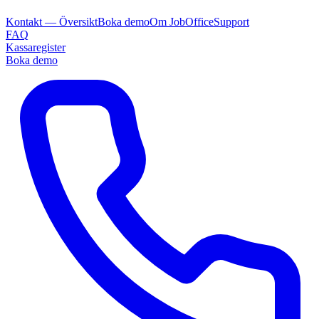
Kontakt — Översikt
Boka demo
Om JobOffice
Support
FAQ
Kassaregister
Boka demo