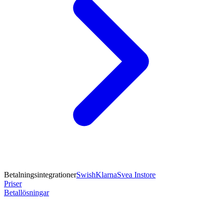
Betalningsintegrationer
Swish
Klarna
Svea Instore
Priser
Betallösningar