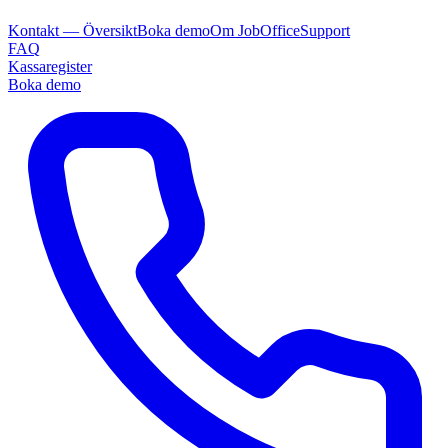
Kontakt — Översikt
Boka demo
Om JobOffice
Support
FAQ
Kassaregister
Boka demo