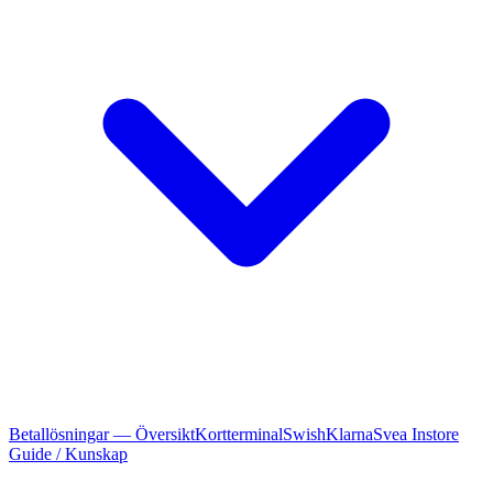
Betallösningar — Översikt
Kortterminal
Swish
Klarna
Svea Instore
Guide / Kunskap