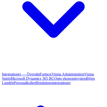
Integrationer — Översikt
Fortnox
Visma Administration
Visma
Spiris
Microsoft Dynamics 365 BC
Oqto ekonomisystem
Björn
Lundén
Personalkollen
Betalningsintegrationer