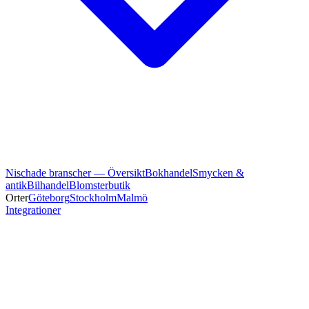
Nischade branscher — Översikt
Bokhandel
Smycken &
antik
Bilhandel
Blomsterbutik
Orter
Göteborg
Stockholm
Malmö
Integrationer