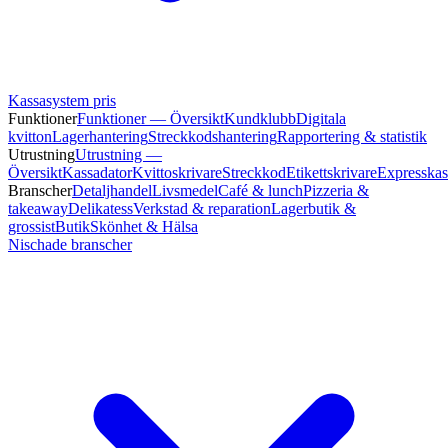
Kassasystem pris
Funktioner
Funktioner — Översikt
Kundklubb
Digitala
kvitton
Lagerhantering
Streckkodshantering
Rapportering & statistik
Utrustning
Utrustning —
Översikt
Kassadator
Kvittoskrivare
Streckkod
Etikettskrivare
Expresskas
Branscher
Detaljhandel
Livsmedel
Café & lunch
Pizzeria &
takeaway
Delikatess
Verkstad & reparation
Lagerbutik &
grossist
Butik
Skönhet & Hälsa
Nischade branscher