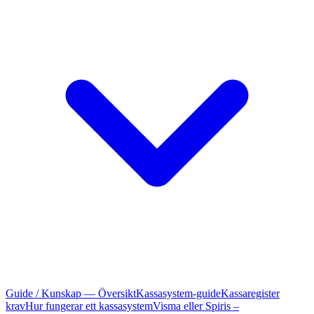
Guide / Kunskap — Översikt
Kassasystem-guide
Kassaregister
krav
Hur fungerar ett kassasystem
Visma eller Spiris –