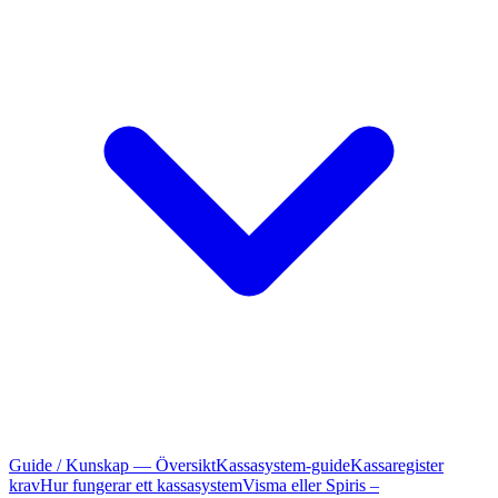
Guide / Kunskap — Översikt
Kassasystem-guide
Kassaregister
krav
Hur fungerar ett kassasystem
Visma eller Spiris –