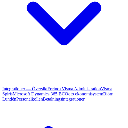
Integrationer — Översikt
Fortnox
Visma Administration
Visma
Spiris
Microsoft Dynamics 365 BC
Oqto ekonomisystem
Björn
Lundén
Personalkollen
Betalningsintegrationer