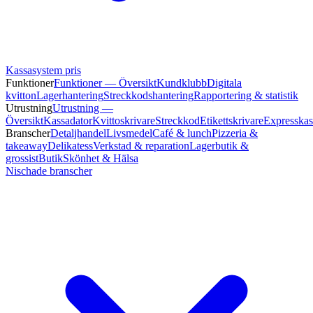
Kassasystem pris
Funktioner
Funktioner — Översikt
Kundklubb
Digitala
kvitton
Lagerhantering
Streckkodshantering
Rapportering & statistik
Utrustning
Utrustning —
Översikt
Kassadator
Kvittoskrivare
Streckkod
Etikettskrivare
Expresskas
Branscher
Detaljhandel
Livsmedel
Café & lunch
Pizzeria &
takeaway
Delikatess
Verkstad & reparation
Lagerbutik &
grossist
Butik
Skönhet & Hälsa
Nischade branscher