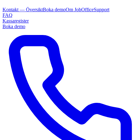
Kontakt — Översikt
Boka demo
Om JobOffice
Support
FAQ
Kassaregister
Boka demo