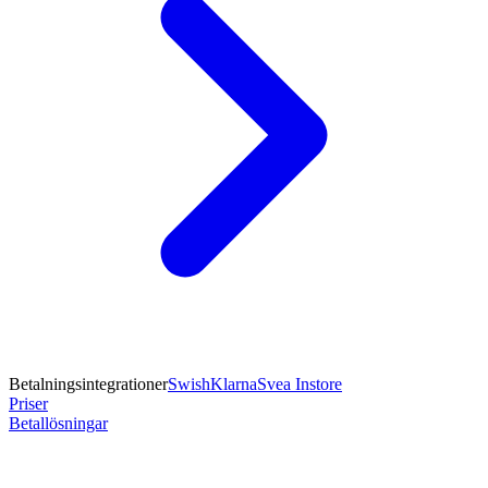
Betalningsintegrationer
Swish
Klarna
Svea Instore
Priser
Betallösningar