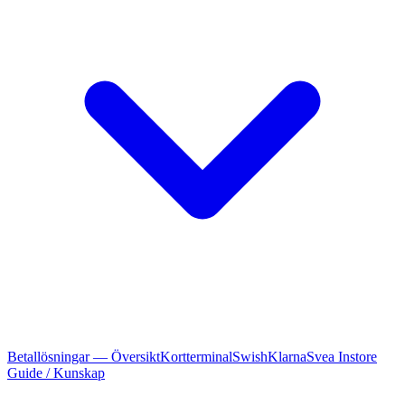
Betallösningar — Översikt
Kortterminal
Swish
Klarna
Svea Instore
Guide / Kunskap