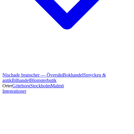
Nischade branscher — Översikt
Bokhandel
Smycken &
antik
Bilhandel
Blomsterbutik
Orter
Göteborg
Stockholm
Malmö
Integrationer