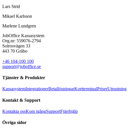
Lars Strid
Mikael Karlsson
Marlene Lundgren
JobOffice Kassasystem
Org.nr: 559076-2794
Solrosvägen 33
443 70 Gråbo
+46 104-100 100
support@joboffice.se
Tjänster & Produkter
Kassasystem
Integrationer
Betallösningar
Kortterminal
Priser
Utrustning
Kontakt & Support
Kontakta oss
Kom igång
Support
Fjärrhjälp
Övriga sidor