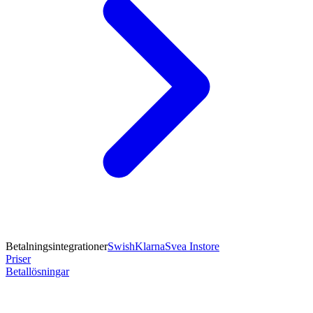
Betalningsintegrationer
Swish
Klarna
Svea Instore
Priser
Betallösningar