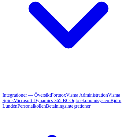
Integrationer — Översikt
Fortnox
Visma Administration
Visma
Spiris
Microsoft Dynamics 365 BC
Oqto ekonomisystem
Björn
Lundén
Personalkollen
Betalningsintegrationer