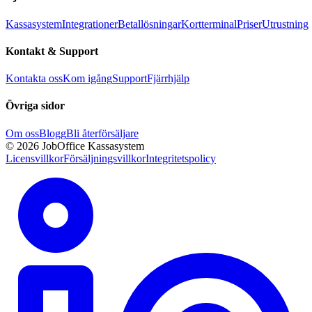
Kassasystem
Integrationer
Betallösningar
Kortterminal
Priser
Utrustning
Kontakt & Support
Kontakta oss
Kom igång
Support
Fjärrhjälp
Övriga sidor
Om oss
Blogg
Bli återförsäljare
© 2026 JobOffice Kassasystem
Licensvillkor
Försäljningsvillkor
Integritetspolicy