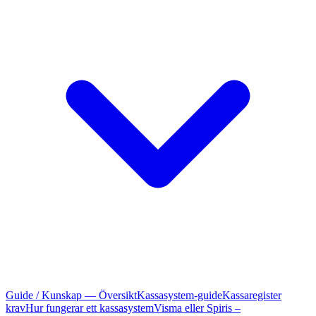
Guide / Kunskap — Översikt
Kassasystem-guide
Kassaregister
krav
Hur fungerar ett kassasystem
Visma eller Spiris –