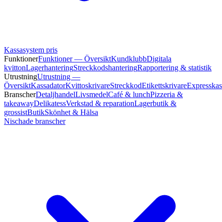
Kassasystem pris
Funktioner
Funktioner — Översikt
Kundklubb
Digitala
kvitton
Lagerhantering
Streckkodshantering
Rapportering & statistik
Utrustning
Utrustning —
Översikt
Kassadator
Kvittoskrivare
Streckkod
Etikettskrivare
Expresskas
Branscher
Detaljhandel
Livsmedel
Café & lunch
Pizzeria &
takeaway
Delikatess
Verkstad & reparation
Lagerbutik &
grossist
Butik
Skönhet & Hälsa
Nischade branscher