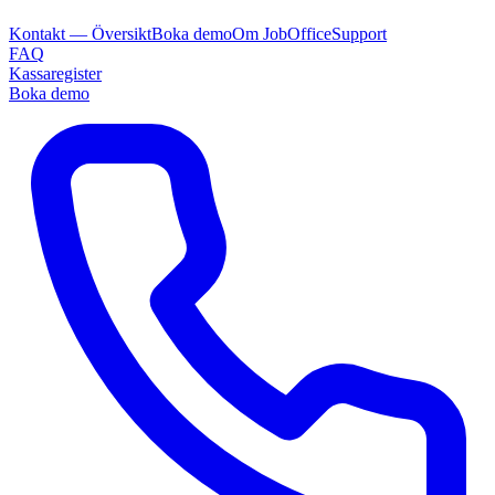
Kontakt — Översikt
Boka demo
Om JobOffice
Support
FAQ
Kassaregister
Boka demo