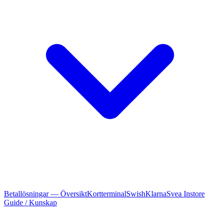
Betallösningar — Översikt
Kortterminal
Swish
Klarna
Svea Instore
Guide / Kunskap