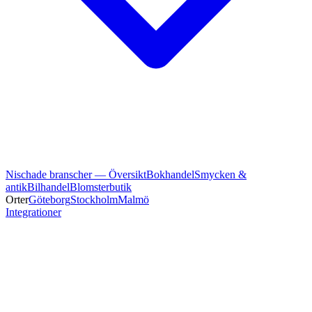
Nischade branscher — Översikt
Bokhandel
Smycken &
antik
Bilhandel
Blomsterbutik
Orter
Göteborg
Stockholm
Malmö
Integrationer