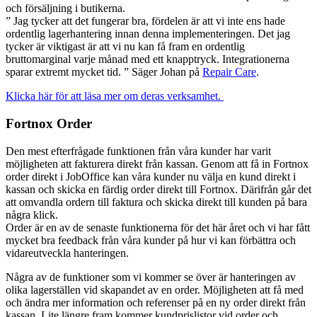
och försäljning i butikerna.
” Jag tycker att det fungerar bra, fördelen är att vi inte ens hade
ordentlig lagerhantering innan denna implementeringen. Det jag
tycker är viktigast är att vi nu kan få fram en ordentlig
bruttomarginal varje månad med ett knapptryck. Integrationerna
sparar extremt mycket tid. ” Säger Johan på
Repair Care
.
Klicka här för att läsa mer om deras verksamhet.
Fortnox Order
Den mest efterfrågade funktionen från våra kunder har varit
möjligheten att fakturera direkt från kassan. Genom att få in Fortnox
order direkt i JobOffice kan våra kunder nu välja en kund direkt i
kassan och skicka en färdig order direkt till Fortnox. Därifrån går det
att omvandla ordern till faktura och skicka direkt till kunden på bara
några klick.
Order är en av de senaste funktionerna för det här året och vi har fått
mycket bra feedback från våra kunder på hur vi kan förbättra och
vidareutveckla hanteringen.
Några av de funktioner som vi kommer se över är hanteringen av
olika lagerställen vid skapandet av en order. Möjligheten att få med
och ändra mer information och referenser på en ny order direkt från
kassan. Lite längre fram kommer kundprislistor vid order och