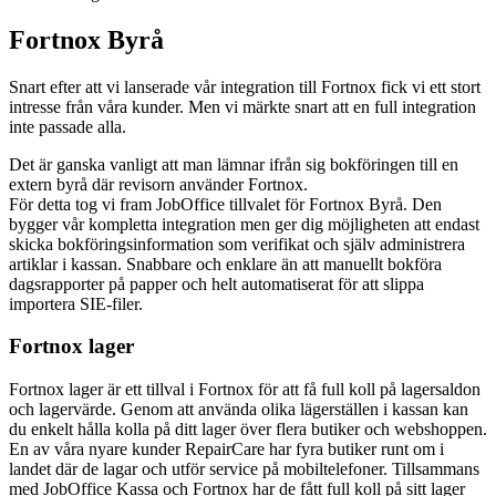
Fortnox Byrå
Snart efter att vi lanserade vår integration till Fortnox fick vi ett stort
intresse från våra kunder. Men vi märkte snart att en full integration
inte passade alla.
Det är ganska vanligt att man lämnar ifrån sig bokföringen till en
extern byrå där revisorn använder Fortnox.
För detta tog vi fram JobOffice tillvalet för Fortnox Byrå. Den
bygger vår kompletta integration men ger dig möjligheten att endast
skicka bokföringsinformation som verifikat och själv administrera
artiklar i kassan. Snabbare och enklare än att manuellt bokföra
dagsrapporter på papper och helt automatiserat för att slippa
importera SIE-filer.
Fortnox lager
Fortnox lager är ett tillval i Fortnox för att få full koll på lagersaldon
och lagervärde. Genom att använda olika lägerställen i kassan kan
du enkelt hålla kolla på ditt lager över flera butiker och webshoppen.
En av våra nyare kunder RepairCare har fyra butiker runt om i
landet där de lagar och utför service på mobiltelefoner. Tillsammans
med JobOffice Kassa och Fortnox har de fått full koll på sitt lager