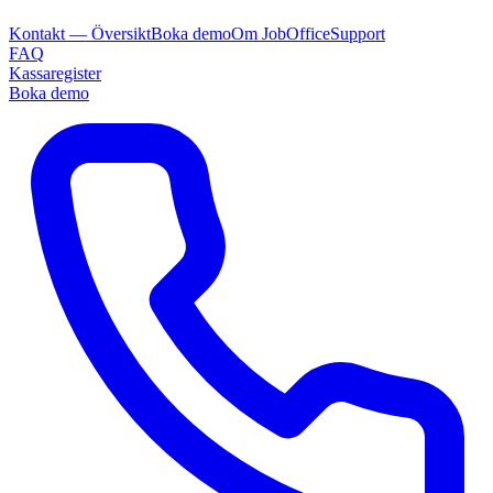
Kontakt — Översikt
Boka demo
Om JobOffice
Support
FAQ
Kassaregister
Boka demo