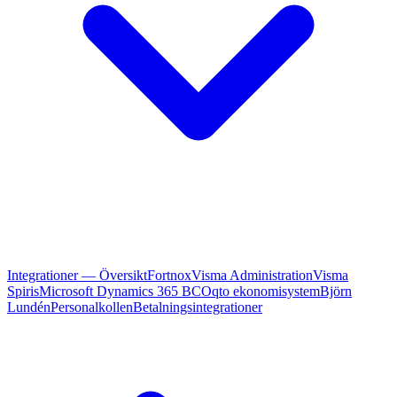
Integrationer — Översikt
Fortnox
Visma Administration
Visma
Spiris
Microsoft Dynamics 365 BC
Oqto ekonomisystem
Björn
Lundén
Personalkollen
Betalningsintegrationer