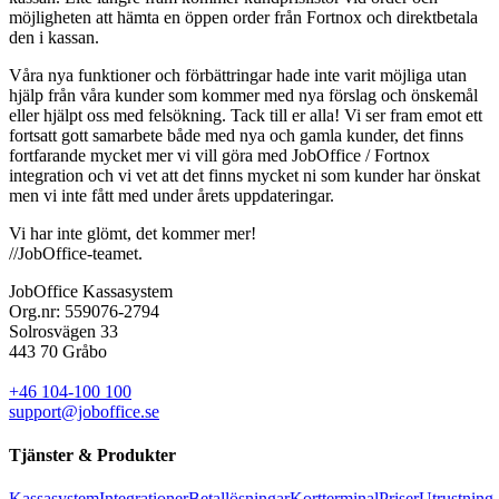
möjligheten att hämta en öppen order från Fortnox och direktbetala
den i kassan.
Våra nya funktioner och förbättringar hade inte varit möjliga utan
hjälp från våra kunder som kommer med nya förslag och önskemål
eller hjälpt oss med felsökning. Tack till er alla! Vi ser fram emot ett
fortsatt gott samarbete både med nya och gamla kunder, det finns
fortfarande mycket mer vi vill göra med JobOffice / Fortnox
integration och vi vet att det finns mycket ni som kunder har önskat
men vi inte fått med under årets uppdateringar.
Vi har inte glömt, det kommer mer!
//JobOffice-teamet.
JobOffice Kassasystem
Org.nr: 559076-2794
Solrosvägen 33
443 70 Gråbo
+46 104-100 100
support@joboffice.se
Tjänster & Produkter
Kassasystem
Integrationer
Betallösningar
Kortterminal
Priser
Utrustning