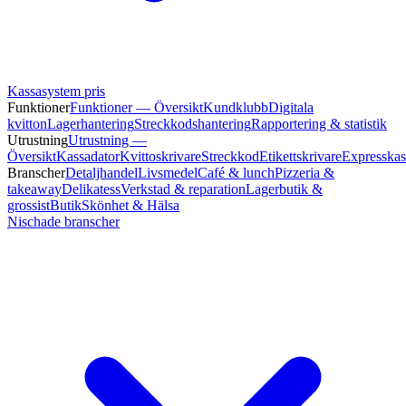
Kassasystem pris
Funktioner
Funktioner — Översikt
Kundklubb
Digitala
kvitton
Lagerhantering
Streckkodshantering
Rapportering & statistik
Utrustning
Utrustning —
Översikt
Kassadator
Kvittoskrivare
Streckkod
Etikettskrivare
Expresskas
Branscher
Detaljhandel
Livsmedel
Café & lunch
Pizzeria &
takeaway
Delikatess
Verkstad & reparation
Lagerbutik &
grossist
Butik
Skönhet & Hälsa
Nischade branscher