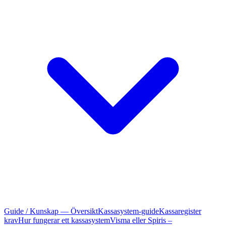
Guide / Kunskap — Översikt
Kassasystem-guide
Kassaregister
krav
Hur fungerar ett kassasystem
Visma eller Spiris –