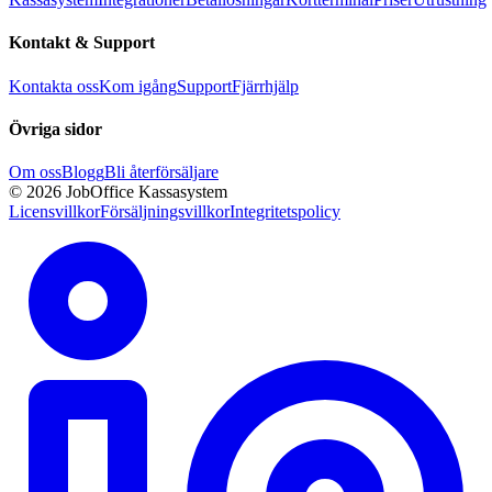
Kontakt & Support
Kontakta oss
Kom igång
Support
Fjärrhjälp
Övriga sidor
Om oss
Blogg
Bli återförsäljare
© 2026 JobOffice Kassasystem
Licensvillkor
Försäljningsvillkor
Integritetspolicy