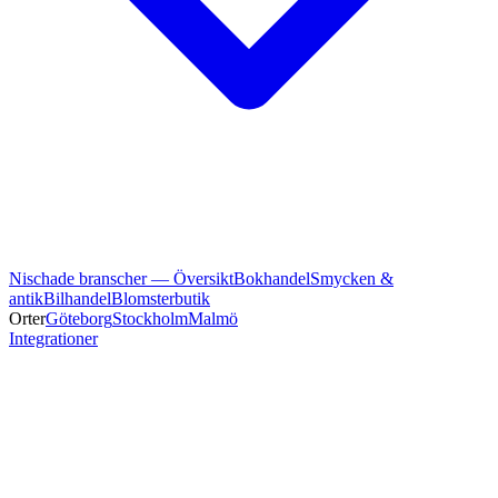
Nischade branscher — Översikt
Bokhandel
Smycken &
antik
Bilhandel
Blomsterbutik
Orter
Göteborg
Stockholm
Malmö
Integrationer