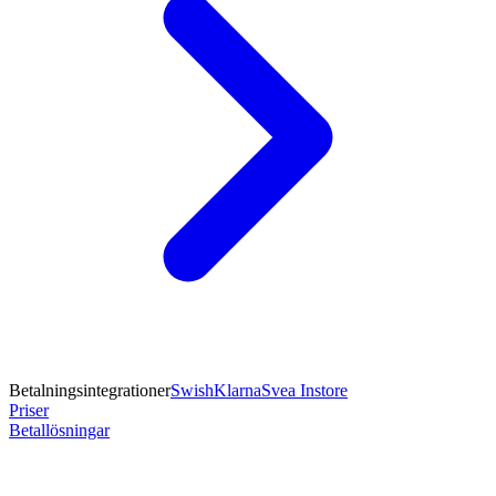
Betalningsintegrationer
Swish
Klarna
Svea Instore
Priser
Betallösningar