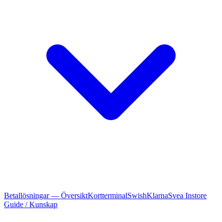
Betallösningar — Översikt
Kortterminal
Swish
Klarna
Svea Instore
Guide / Kunskap