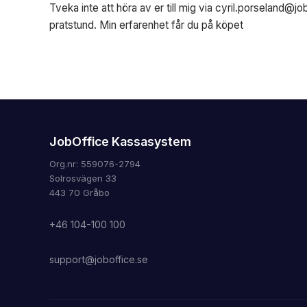
Tveka inte att höra av er till mig via
cyril.porseland@jo
pratstund. Min erfarenhet får du på köpet
JobOffice Kassasystem
Org.nr: 559076-2794
Solrosvägen 33
443 70 Gråbo
+46 104-100 100
support@joboffice.se