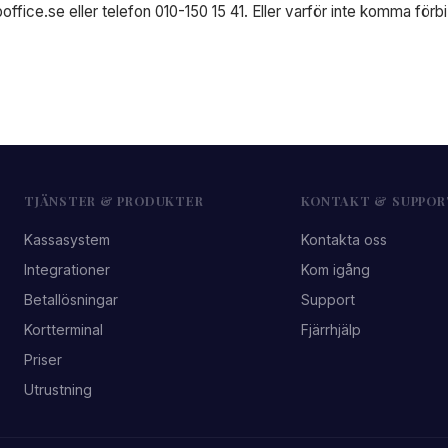
boffice.se
eller telefon 010-150 15 41. Eller varför inte komma förb
TJÄNSTER & PRODUKTER
KONTAKT & SUPPOR
Kassasystem
Kontakta oss
Integrationer
Kom igång
Betallösningar
Support
Kortterminal
Fjärrhjälp
Priser
Utrustning