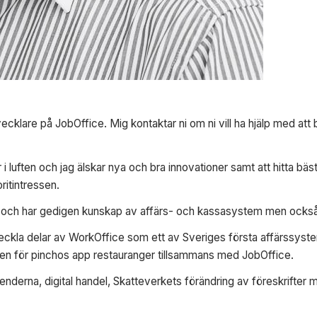
klare på JobOffice. Mig kontaktar ni om ni vill ha hjälp med att bo
i luften och jag älskar nya och bra innovationer samt att hitta b
ritintressen.
v och har gedigen kunskap av affärs- och kassasystem men också
veckla delar av WorkOffice som ett av Sveriges första affärssyst
den för pinchos app restauranger tillsammans med JobOffice.
 trenderna, digital handel, Skatteverkets förändring av föreskrifte