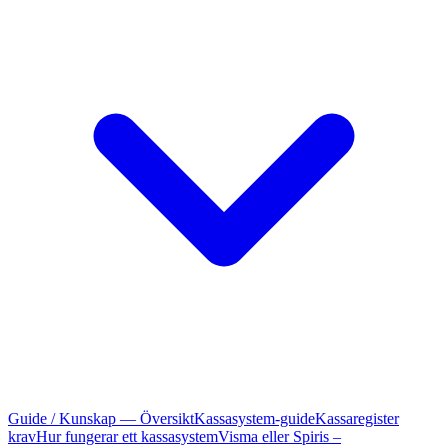
Guide / Kunskap — Översikt
Kassasystem-guide
Kassaregister
krav
Hur fungerar ett kassasystem
Visma eller Spiris –