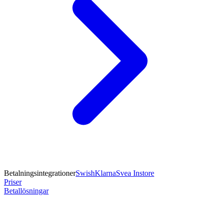
Betalningsintegrationer
Swish
Klarna
Svea Instore
Priser
Betallösningar