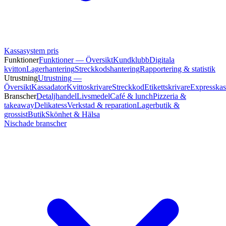
Kassasystem pris
Funktioner
Funktioner — Översikt
Kundklubb
Digitala
kvitton
Lagerhantering
Streckkodshantering
Rapportering & statistik
Utrustning
Utrustning —
Översikt
Kassadator
Kvittoskrivare
Streckkod
Etikettskrivare
Expresskas
Branscher
Detaljhandel
Livsmedel
Café & lunch
Pizzeria &
takeaway
Delikatess
Verkstad & reparation
Lagerbutik &
grossist
Butik
Skönhet & Hälsa
Nischade branscher