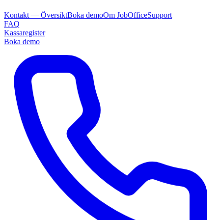
Kontakt — Översikt
Boka demo
Om JobOffice
Support
FAQ
Kassaregister
Boka demo