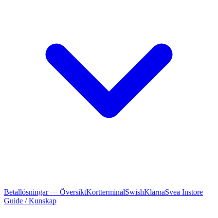
Betallösningar — Översikt
Kortterminal
Swish
Klarna
Svea Instore
Guide / Kunskap