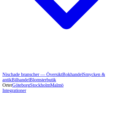
Nischade branscher — Översikt
Bokhandel
Smycken &
antik
Bilhandel
Blomsterbutik
Orter
Göteborg
Stockholm
Malmö
Integrationer