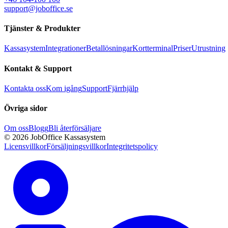
support@joboffice.se
Tjänster & Produkter
Kassasystem
Integrationer
Betallösningar
Kortterminal
Priser
Utrustning
Kontakt & Support
Kontakta oss
Kom igång
Support
Fjärrhjälp
Övriga sidor
Om oss
Blogg
Bli återförsäljare
© 2026 JobOffice Kassasystem
Licensvillkor
Försäljningsvillkor
Integritetspolicy