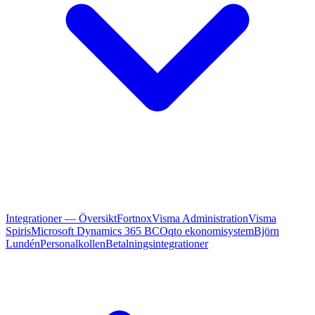
Integrationer — Översikt
Fortnox
Visma Administration
Visma
Spiris
Microsoft Dynamics 365 BC
Oqto ekonomisystem
Björn
Lundén
Personalkollen
Betalningsintegrationer