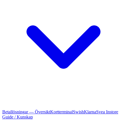
Betallösningar — Översikt
Kortterminal
Swish
Klarna
Svea Instore
Guide / Kunskap