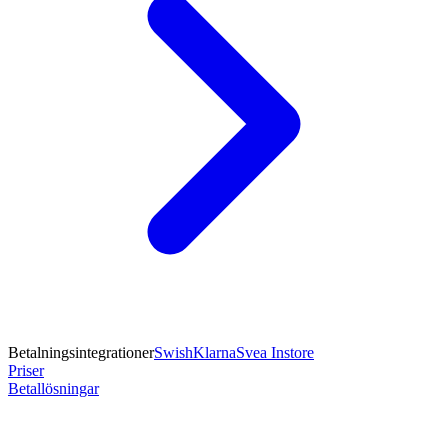
Betalningsintegrationer
Swish
Klarna
Svea Instore
Priser
Betallösningar