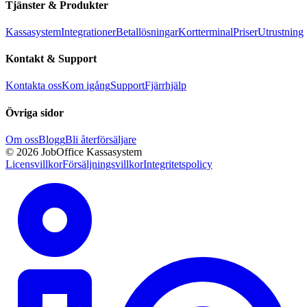
Tjänster & Produkter
Kassasystem
Integrationer
Betallösningar
Kortterminal
Priser
Utrustning
Kontakt & Support
Kontakta oss
Kom igång
Support
Fjärrhjälp
Övriga sidor
Om oss
Blogg
Bli återförsäljare
© 2026 JobOffice Kassasystem
Licensvillkor
Försäljningsvillkor
Integritetspolicy