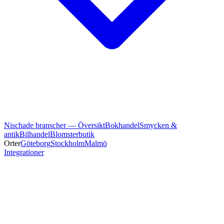
Nischade branscher — Översikt
Bokhandel
Smycken &
antik
Bilhandel
Blomsterbutik
Orter
Göteborg
Stockholm
Malmö
Integrationer