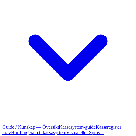
Guide / Kunskap — Översikt
Kassasystem-guide
Kassaregister
krav
Hur fungerar ett kassasystem
Visma eller Spiris –