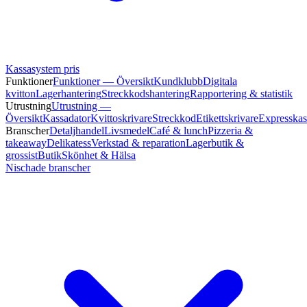
Kassasystem pris
Funktioner
Funktioner — Översikt
Kundklubb
Digitala
kvitton
Lagerhantering
Streckkodshantering
Rapportering & statistik
Utrustning
Utrustning —
Översikt
Kassadator
Kvittoskrivare
Streckkod
Etikettskrivare
Expresskas
Branscher
Detaljhandel
Livsmedel
Café & lunch
Pizzeria &
takeaway
Delikatess
Verkstad & reparation
Lagerbutik &
grossist
Butik
Skönhet & Hälsa
Nischade branscher