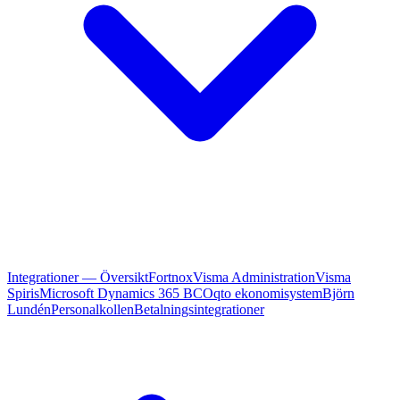
Integrationer — Översikt
Fortnox
Visma Administration
Visma
Spiris
Microsoft Dynamics 365 BC
Oqto ekonomisystem
Björn
Lundén
Personalkollen
Betalningsintegrationer