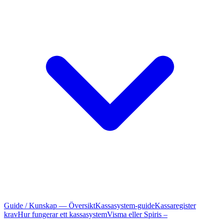
Guide / Kunskap — Översikt
Kassasystem-guide
Kassaregister
krav
Hur fungerar ett kassasystem
Visma eller Spiris –