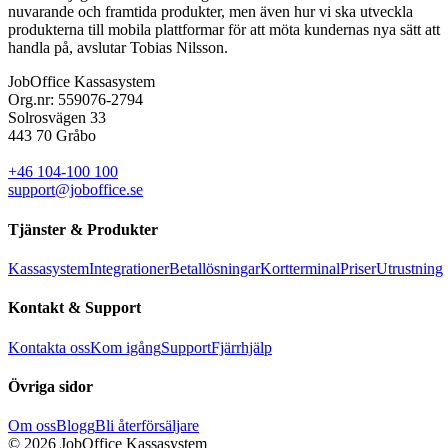
nuvarande och framtida produkter, men även hur vi ska utveckla
produkterna till mobila plattformar för att möta kundernas nya sätt att
handla på, avslutar Tobias Nilsson.
JobOffice Kassasystem
Org.nr: 559076-2794
Solrosvägen 33
443 70 Gråbo
+46 104-100 100
support@joboffice.se
Tjänster & Produkter
Kassasystem
Integrationer
Betallösningar
Kortterminal
Priser
Utrustning
Kontakt & Support
Kontakta oss
Kom igång
Support
Fjärrhjälp
Övriga sidor
Om oss
Blogg
Bli återförsäljare
© 2026 JobOffice Kassasystem