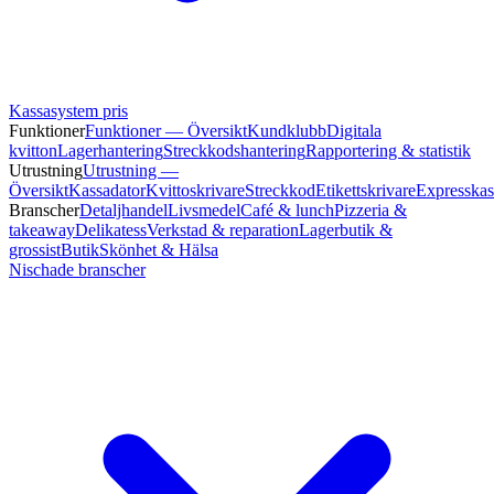
Kassasystem pris
Funktioner
Funktioner — Översikt
Kundklubb
Digitala
kvitton
Lagerhantering
Streckkodshantering
Rapportering & statistik
Utrustning
Utrustning —
Översikt
Kassadator
Kvittoskrivare
Streckkod
Etikettskrivare
Expresskas
Branscher
Detaljhandel
Livsmedel
Café & lunch
Pizzeria &
takeaway
Delikatess
Verkstad & reparation
Lagerbutik &
grossist
Butik
Skönhet & Hälsa
Nischade branscher