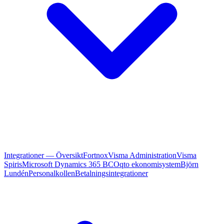
Integrationer — Översikt
Fortnox
Visma Administration
Visma
Spiris
Microsoft Dynamics 365 BC
Oqto ekonomisystem
Björn
Lundén
Personalkollen
Betalningsintegrationer