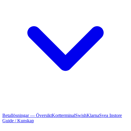
Betallösningar — Översikt
Kortterminal
Swish
Klarna
Svea Instore
Guide / Kunskap