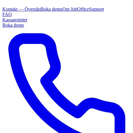
Kontakt — Översikt
Boka demo
Om JobOffice
Support
FAQ
Kassaregister
Boka demo