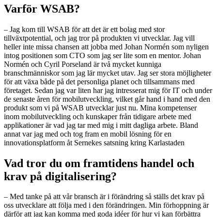
Varför WSAB?
– Jag kom till WSAB för att det är ett bolag med stor
tillväxtpotential, och jag tror på produkten vi utvecklar. Jag vill
heller inte missa chansen att jobba med Johan Normén som nyligen
intog positionen som CTO som jag ser lite som en mentor. Johan
Normén och Cyril Porseland är två mycket kunniga
branschmänniskor som jag lär mycket utav. Jag ser stora möjligheter
för att växa både på det personliga planet och tillsammans med
företaget. Sedan jag var liten har jag intresserat mig för IT och under
de senaste åren för mobilutveckling, vilket går hand i hand med den
produkt som vi på WSAB utvecklar just nu. Mina kompetenser
inom mobilutveckling och kunskaper från tidigare arbete med
applikationer är vad jag tar med mig i mitt dagliga arbete. Bland
annat var jag med och tog fram en mobil lösning för en
innovationsplatform åt Sernekes satsning kring Karlastaden
Vad tror du om framtidens handel och
krav på digitalisering?
– Med tanke på att vår bransch är i förändring så ställs det krav på
oss utvecklare att följa med i den förändringen. Min förhoppning är
därför att jag kan komma med goda idéer för hur vi kan förbättra