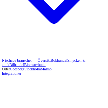
Nischade branscher — Översikt
Bokhandel
Smycken &
antik
Bilhandel
Blomsterbutik
Orter
Göteborg
Stockholm
Malmö
Integrationer