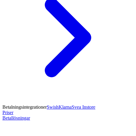
Betalningsintegrationer
Swish
Klarna
Svea Instore
Priser
Betallösningar