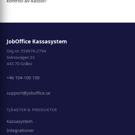
kontroll-av-kassor/
JobOffice Kassasystem
Org.nr: 559076-2794
Solrosvägen 33
443 70 Gråbo
+46 104-100 100
support@joboffice.se
TJÄNSTER & PRODUKTER
Kassasystem
Integrationer