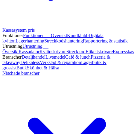
Kassasystem pris
Funktioner
Funktioner — Översikt
Kundklubb
Digitala
kvitton
Lagerhantering
Streckkodshantering
Rapportering & statistik
Utrustning
Utrustning —
Översikt
Kassadator
Kvittoskrivare
Streckkod
Etikettskrivare
Expresskas
Branscher
Detaljhandel
Livsmedel
Café & lunch
Pizzeria &
takeaway
Delikatess
Verkstad & reparation
Lagerbutik &
grossist
Butik
Skönhet & Hälsa
Nischade branscher