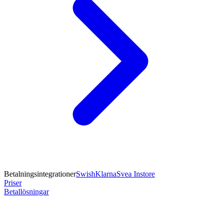
Betalningsintegrationer
Swish
Klarna
Svea Instore
Priser
Betallösningar