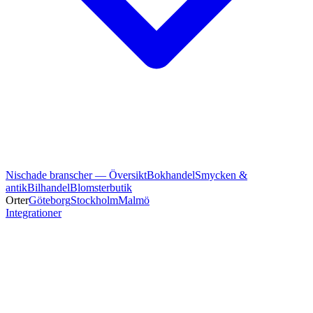
Nischade branscher — Översikt
Bokhandel
Smycken &
antik
Bilhandel
Blomsterbutik
Orter
Göteborg
Stockholm
Malmö
Integrationer