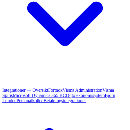
Integrationer — Översikt
Fortnox
Visma Administration
Visma
Spiris
Microsoft Dynamics 365 BC
Oqto ekonomisystem
Björn
Lundén
Personalkollen
Betalningsintegrationer