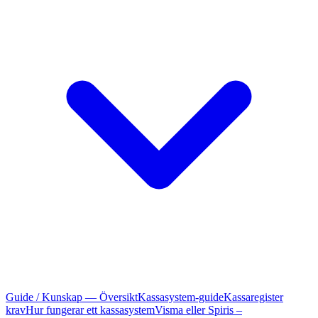
Guide / Kunskap — Översikt
Kassasystem-guide
Kassaregister
krav
Hur fungerar ett kassasystem
Visma eller Spiris –