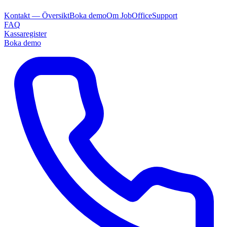
Kontakt — Översikt
Boka demo
Om JobOffice
Support
FAQ
Kassaregister
Boka demo