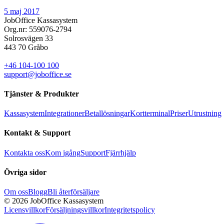
5 maj 2017
JobOffice Kassasystem
Org.nr: 559076-2794
Solrosvägen 33
443 70 Gråbo
+46 104-100 100
support@joboffice.se
Tjänster & Produkter
Kassasystem
Integrationer
Betallösningar
Kortterminal
Priser
Utrustning
Kontakt & Support
Kontakta oss
Kom igång
Support
Fjärrhjälp
Övriga sidor
Om oss
Blogg
Bli återförsäljare
© 2026 JobOffice Kassasystem
Licensvillkor
Försäljningsvillkor
Integritetspolicy