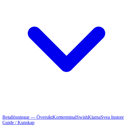
Betallösningar — Översikt
Kortterminal
Swish
Klarna
Svea Instore
Guide / Kunskap