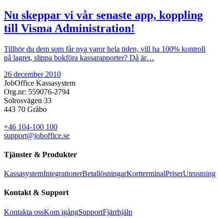
Nu skeppar vi vår senaste app, koppling
till Visma Administration!
Tillhör du dem som får nya varor hela tiden, vill ha 100% kontroll
på lagret, slippa bokföra kassarapporter? Då är…
26 december 2010
JobOffice Kassasystem
Org.nr: 559076-2794
Solrosvägen 33
443 70 Gråbo
+46 104-100 100
support@joboffice.se
Tjänster & Produkter
Kassasystem
Integrationer
Betallösningar
Kortterminal
Priser
Utrustning
Kontakt & Support
Kontakta oss
Kom igång
Support
Fjärrhjälp