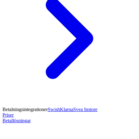
Betalningsintegrationer
Swish
Klarna
Svea Instore
Priser
Betallösningar