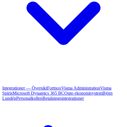
Integrationer — Översikt
Fortnox
Visma Administration
Visma
Spiris
Microsoft Dynamics 365 BC
Oqto ekonomisystem
Björn
Lundén
Personalkollen
Betalningsintegrationer