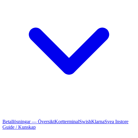
Betallösningar — Översikt
Kortterminal
Swish
Klarna
Svea Instore
Guide / Kunskap