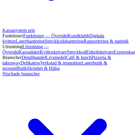
Kassasystem pris
Funktioner
Funktioner — Översikt
Kundklubb
Digitala
kvitton
Lagerhantering
Streckkodshantering
Rapportering & statistik
Utrustning
Utrustning —
Översikt
Kassadator
Kvittoskrivare
Streckkod
Etikettskrivare
Expresskas
Branscher
Detaljhandel
Livsmedel
Café & lunch
Pizzeria &
takeaway
Delikatess
Verkstad & reparation
Lagerbutik &
grossist
Butik
Skönhet & Hälsa
Nischade branscher