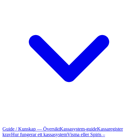
Guide / Kunskap — Översikt
Kassasystem-guide
Kassaregister
krav
Hur fungerar ett kassasystem
Visma eller Spiris –