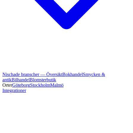
Nischade branscher — Översikt
Bokhandel
Smycken &
antik
Bilhandel
Blomsterbutik
Orter
Göteborg
Stockholm
Malmö
Integrationer