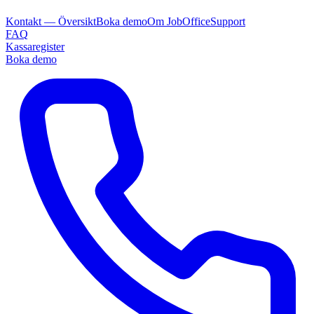
Kontakt — Översikt
Boka demo
Om JobOffice
Support
FAQ
Kassaregister
Boka demo