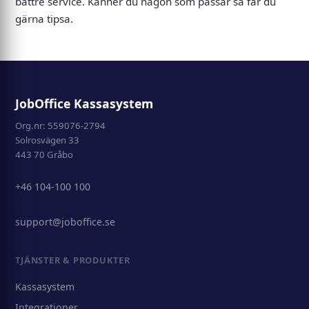
bättre service. Känner du någon som passar så får du
gärna tipsa.
JobOffice Kassasystem
Org.nr: 559076-2794
Solrosvägen 33
443 70 Gråbo
+46 104-100 100
support@joboffice.se
TJÄNSTER & PRODUKTER
Kassasystem
Integrationer